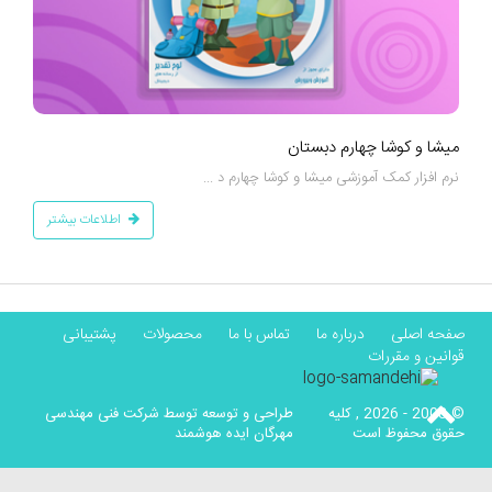
ميشا و كوشا چهارم دبستان
نرم افزار کمک آموزشی ميشا و كوشا چهارم د ...
اطلاعات بیشتر
صفحه اصلی
درباره ما
تماس با ما
محصولات
پشتیبانی
قوانین و مقررات
© 2008 - 2026 , کلیه
طراحی و توسعه توسط شرکت فنی مهندسی
حقوق محفوظ است
مهرگان ایده هوشمند