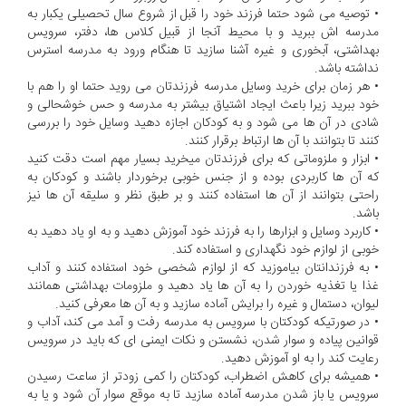
•
توصیه می شود حتما فرزند خود را قبل از شروع سال تحصیلی یکبار به
مدرسه اش ببرید و با محیط آنجا از قبیل کلاس ها، دفتر، سرویس
بهداشتی، آبخوری و غیره آشنا سازید تا هنگام ورود به مدرسه استرس
نداشته باشد.
•
هر زمان برای خرید وسایل مدرسه فرزندتان می روید حتما او را هم با
خود ببرید زیرا باعث ایجاد اشتیاق بیشتر به مدرسه و حس خوشحالی و
شادی در آن ها می شود و به کودکان اجازه دهید وسایل خود را بررسی
کنند تا بتوانند با آن ها ارتباط برقرار کنند.
•
ابزار و ملزوماتی که برای فرزندتان میخرید بسیار مهم است دقت کنید
که آن ها کاربردی بوده و از جنس خوبی برخوردار باشند و کودکان به
راحتی بتوانند از آن ها استفاده کنند و بر طبق نظر و سلیقه آن ها نیز
باشد.
•
کاربرد وسایل و ابزارها را به فرزند خود آموزش دهید و به او یاد دهید به
خوبی از لوازم خود نگهداری و استفاده کند.
•
به فرزندانتان بیاموزید که از لوازم شخصی خود استفاده کنند و آداب
غذا یا تغذیه خوردن را به آن ها یاد دهید و ملزومات بهداشتی همانند
لیوان، دستمال و غیره را برایش آماده سازید و به آن ها معرفی کنید.
•
در صورتیکه کودکتان با سرویس به مدرسه رفت و آمد می کند، آداب و
قوانین پیاده و سوار شدن، نشستن و نکات ایمنی ای که باید در سرویس
رعایت کند را به او آموزش دهید.
•
همیشه برای کاهش اضطراب، کودکتان را کمی زودتر از ساعت رسیدن
سرویس یا باز شدن مدرسه آماده سازید تا به موقع سوار آن شود و یا به